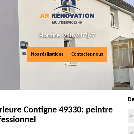
Horaire: 24h/24 7j/7
Nos réalisations
Contactez-nous
De
rieure Contigne 49330: peintre
fessionnel