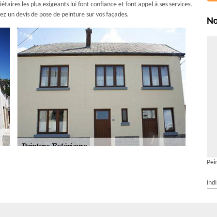
étaires les plus exigeants lui font confiance et font appel à ses services.
z un devis de pose de peinture sur vos façades.
No
Pei
us travaillons avec une gamme de peinture éco-
ind
ter l’attrait de votre propriété. AR Rénovation Multiservices est une
ux de l’environnement et de la santé. Nous travaillons avec des peintures