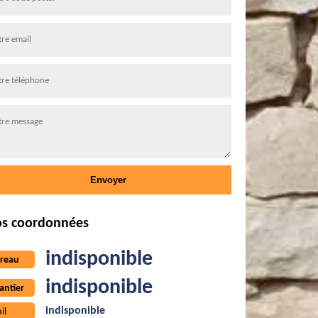
s coordonnées
indisponible
reau
indisponible
antier
indisponible
il