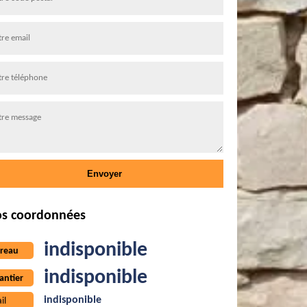
s coordonnées
indisponible
reau
indisponible
antier
indisponible
il