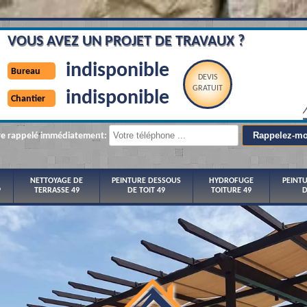
VOUS AVEZ UN PROJET DE TRAVAUX ?
indisponible
Bureau
DEVIS
GRATUIT
indisponible
Chantier
re rappelé immédiatement:
NETTOYAGE DE
PEINTURE DESSOUS
HYDROFUGE
PEINT
9
TERRASSE 49
DE TOIT 49
TOITURE 49
D