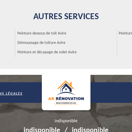
visagez de procéder à une telle opération, AR Rénovation Multiservices
à ses travaux de qualité, il est reconnu comme un expert en la
marché. À Avire, dans le 49500, n’hésitez pas à le contacter.
AUTRES SERVICES
Multiservices est reconnu compétent par les
Peinture dessous de toit Avire
Peintur
Démoussage de toiture Avire
n professionnel en matière de pose de produit hydrofuge de toiture. Ce
 le métier. Il dispose d’une équipe de couvreurs qualifiés qui est en
Peinture et décapage de volet Avire
. Si votre toiture est en tuiles ou en ardoises, adressez-vous à AR
roduits non polluants. Pour une hydrofugation dans les normes, confiez-
à AR Rénovation Multiservices !
on Multiservices est une entreprise de couverture que vous pouvez
NS LÉGALES
e technique est une bonne option recommandée pour renforcer
nouvèlement de la toiture. Il faut faire appel à un professionnel pour
z pas à le contacter si vous êtes à Avire, dans le 49500 pour une
indisponible
indisponible
/
indisponible
tages à optez pour l’hydrofugation de votre