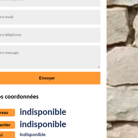
s coordonnées
indisponible
reau
indisponible
antier
indisponible
il