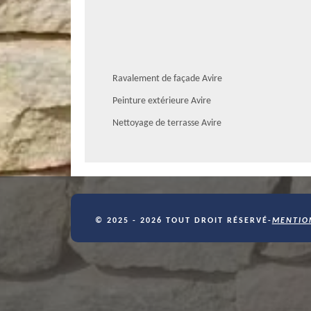
va s’écouler plus facilement sur votre toiture. Si vous en
est un professionnel qui est recommandé pour vous. Grâce 
matière. Ses tarifs sont réputés comme les moins chers du 
Hydrofuge de toiture : AR Rénovation 
Ravalement de façade Avire
propriétaires.
Peinture extérieure Avire
À Avire, dans le 49500, AR Rénovation Multiservices est u
couvreur dispose d’une expérience de plusieurs années dans
Nettoyage de terrasse Avire
mesure de procéder à une pose de produit hydrofuge réussie
Rénovation Multiservices . Les produits utilisés sont des p
lui les travaux.
Hydrofuge de toiture : adressez-vous 
Pour une application d’hydrofuge de toiture, AR Rénovati
© 2025 - 2026 TOUT DROIT RÉSERVÉ-
MENTIO
appeler. Pour votre toiture en tuiles et en ardoise, cett
l’étanchéité la toiture, et pour éviter de procéder à un re
réaliser cette opération. Pour un projet similaire, n’hésite
hydrofugation de toiture réussie.
AR Rénovation Multiservices : Les avan