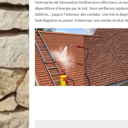
l’entreprise AR Rénovation Multiservices effectuera un exa
déperditions d’énergie par le toit. Nous vérifierons égale
faîtières… jusqu’à l’intérieur des combles. Une fois le diag
hydrofugation ou passer d’abord par une remise en état de
Ce qui est à retenir sur le traitement 
Un traitement hydrofuge de toiture consiste à appliquer un