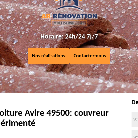
Horaire: 24h/24 7j/7
Nos réalisations
Contactez-nous
De
oiture Avire 49500: couvreur
érimenté