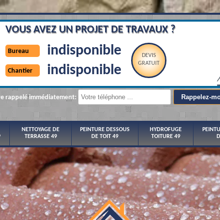
VOUS AVEZ UN PROJET DE TRAVAUX ?
indisponible
Bureau
DEVIS
GRATUIT
indisponible
Chantier
re rappelé immédiatement:
NETTOYAGE DE
PEINTURE DESSOUS
HYDROFUGE
PEINT
9
TERRASSE 49
DE TOIT 49
TOITURE 49
D