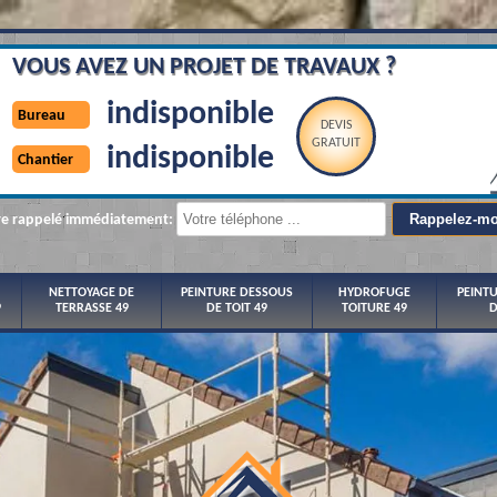
VOUS AVEZ UN PROJET DE TRAVAUX ?
indisponible
Bureau
DEVIS
GRATUIT
indisponible
Chantier
re rappelé immédiatement:
NETTOYAGE DE
PEINTURE DESSOUS
HYDROFUGE
PEINT
9
TERRASSE 49
DE TOIT 49
TOITURE 49
D