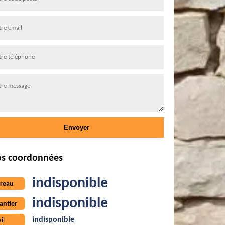
s coordonnées
indisponible
reau
indisponible
antier
indisponible
il