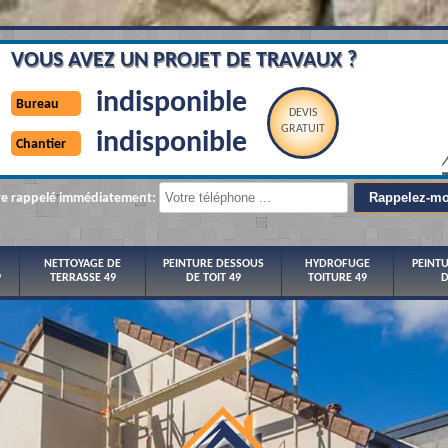
VOUS AVEZ UN PROJET DE TRAVAUX ?
indisponible
Bureau
DEVIS
GRATUIT
indisponible
Chantier
re rappelé immédiatement:
NETTOYAGE DE
PEINTURE DESSOUS
HYDROFUGE
PEINT
9
TERRASSE 49
DE TOIT 49
TOITURE 49
D