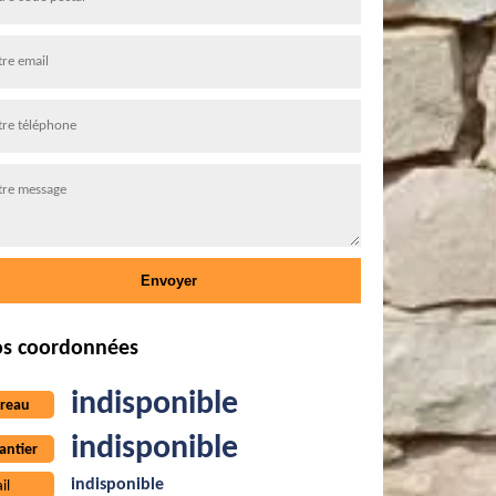
s coordonnées
indisponible
reau
indisponible
antier
indisponible
il