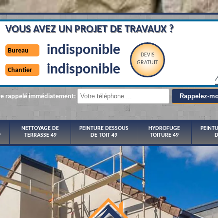
VOUS AVEZ UN PROJET DE TRAVAUX ?
indisponible
Bureau
DEVIS
GRATUIT
indisponible
Chantier
re rappelé immédiatement:
NETTOYAGE DE
PEINTURE DESSOUS
HYDROFUGE
PEINT
9
TERRASSE 49
DE TOIT 49
TOITURE 49
D