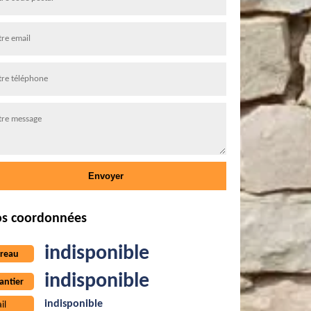
s coordonnées
indisponible
reau
indisponible
antier
indisponible
il