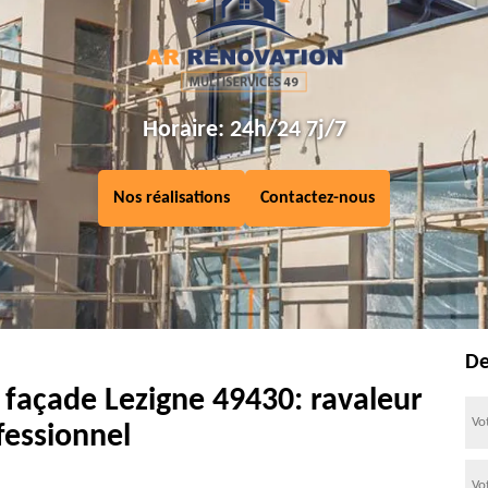
Horaire: 24h/24 7j/7
Nos réalisations
Contactez-nous
De
 façade Lezigne 49430: ravaleur
fessionnel