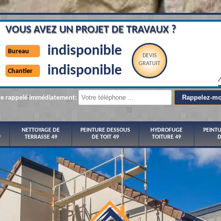
VOUS AVEZ UN PROJET DE TRAVAUX ?
indisponible
Bureau
DEVIS
GRATUIT
indisponible
Chantier
re rappelé immédiatement:
NETTOYAGE DE
PEINTURE DESSOUS
HYDROFUGE
PEINT
9
TERRASSE 49
DE TOIT 49
TOITURE 49
D