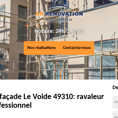
Horaire: 24h/24 7j/7
Nos réalisations
Contactez-nous
De
façade Le Voide 49310: ravaleur
fessionnel