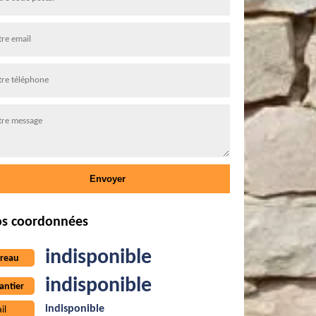
s coordonnées
indisponible
reau
indisponible
antier
indisponible
il