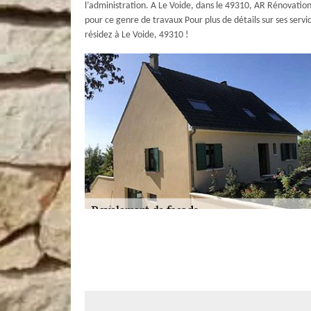
l’administration. A Le Voide, dans le 49310, AR Rénovation 
pour ce genre de travaux Pour plus de détails sur ses servi
résidez à Le Voide, 49310 !
Confiez la peinture de votre façade à 
Face aux agressions des intempéries et de la pollution at
couleurs peuvent être observés sur votre façade. La peint