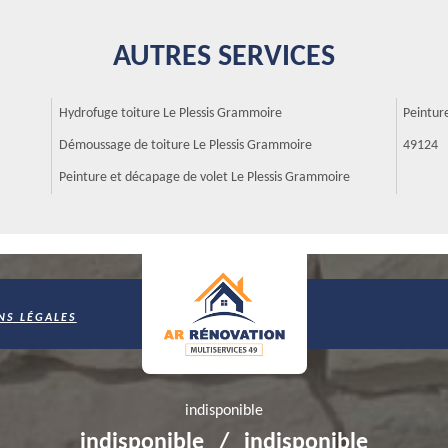
sis Grammoire, intervient pour le ravalement d’immeubles, de maisons et
ns le ravalement de façades de maisons qu’elles soient anciennes ou
s enduits de restauration ou de la peinture de façades et nous
AUTRES SERVICES
re entreprise vous propose aussi ses services pour le nettoyage de
aussi pour vos travaux d’isolation par l’extérieur et pour vos petits
Hydrofuge toiture Le Plessis Grammoire
Peintur
Démoussage de toiture Le Plessis Grammoire
49124
tactez AR Rénovation Multiservices !
Peinture et décapage de volet Le Plessis Grammoire
nt de façade, il est recommandé de vous adresser à AR Rénovation
utation de réaliser des travaux de qualité. Les propriétaires le
e et son savoir-faire, vous serez assuré de bénéficier des travaux à
fres, contactez ses chargés de clientèle. Demandez un devis pour
NS LÉGALES
vis de votre projet à AR Rénovation
e disposer d’un devis, le devis va vous informer des tâches à réaliser
durée de travaux. Il donne le coût global de votre projet. AR Rénovation
indisponible
genre de travaux. Il est réputé pour ses travaux de qualité. Demandez
ojet. Le devis est gratuit et ne vous engage pas.
indisponible
/
indisponible