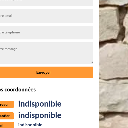
s coordonnées
indisponible
reau
indisponible
antier
indisponible
il