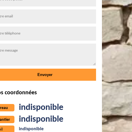
s coordonnées
indisponible
reau
indisponible
antier
indisponible
il