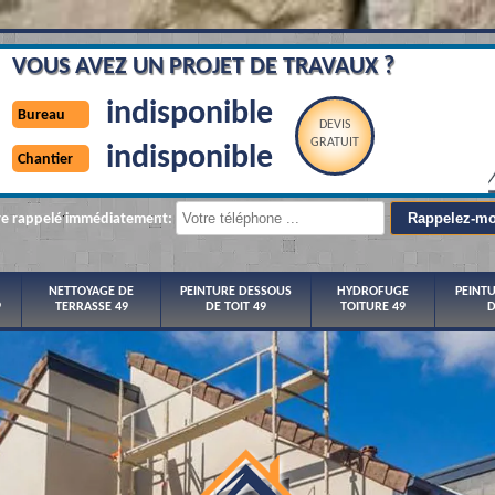
VOUS AVEZ UN PROJET DE TRAVAUX ?
indisponible
Bureau
DEVIS
GRATUIT
indisponible
Chantier
re rappelé immédiatement:
NETTOYAGE DE
PEINTURE DESSOUS
HYDROFUGE
PEINT
9
TERRASSE 49
DE TOIT 49
TOITURE 49
D