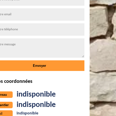
s coordonnées
indisponible
reau
indisponible
antier
indisponible
il