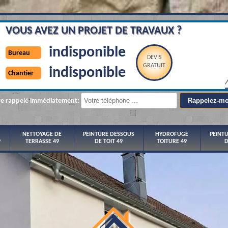
VOUS AVEZ UN PROJET DE TRAVAUX ?
indisponible
Bureau
DEVIS
GRATUIT
indisponible
Chantier
re rappelé immédiatement:
NETTOYAGE DE
PEINTURE DESSOUS
HYDROFUGE
PEINT
9
TERRASSE 49
DE TOIT 49
TOITURE 49
D