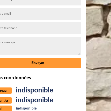
s coordonnées
indisponible
reau
indisponible
antier
indisponible
il