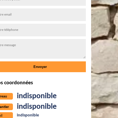
s coordonnées
indisponible
reau
indisponible
antier
indisponible
il