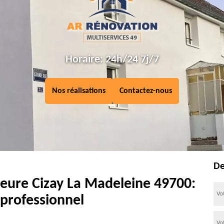
Horaire: 24h/24 7j/7
Nos réalisations
Contactez-nous
De
ieure Cizay La Madeleine 49700:
 professionnel