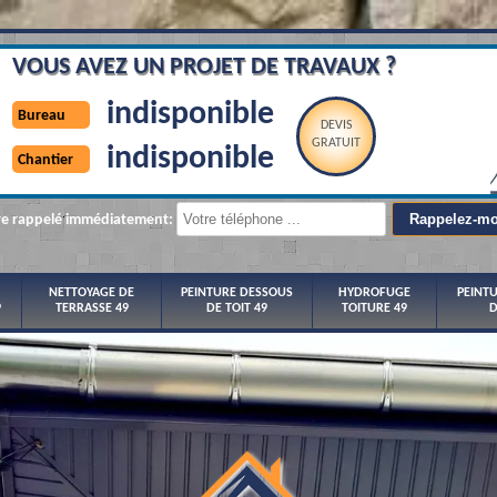
VOUS AVEZ UN PROJET DE TRAVAUX ?
indisponible
Bureau
DEVIS
GRATUIT
indisponible
Chantier
re rappelé immédiatement:
NETTOYAGE DE
PEINTURE DESSOUS
HYDROFUGE
PEINT
9
TERRASSE 49
DE TOIT 49
TOITURE 49
D