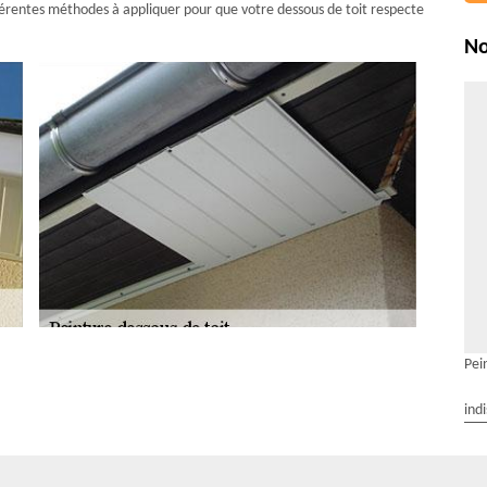
fférentes méthodes à appliquer pour que votre dessous de toit respecte
No
Pei
r un meilleur travail de finition pour la
ind
t, cela dépendra si vous souhaitez avoir une peinture de boiseries
tomper les défauts. La finition mate convient bien dans des chambres et