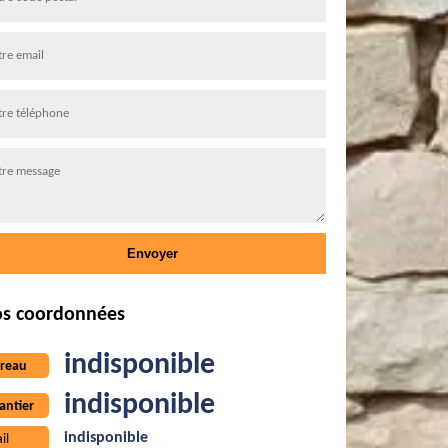
s coordonnées
indisponible
reau
indisponible
antier
indisponible
il