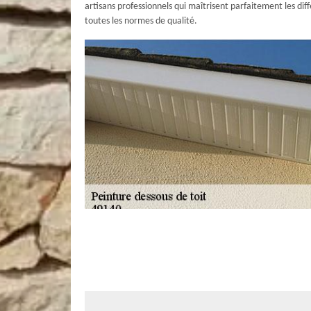
artisans professionnels qui maîtrisent parfaitement les di
toutes les normes de qualité.
AR Rénovation Multiservices pour assure
peinture de vos boiseries à Sermaise
Les finitions seront différentes selon votre besoin. En effe
lessivable, faire entrer de la lumière ou si vous voulez es