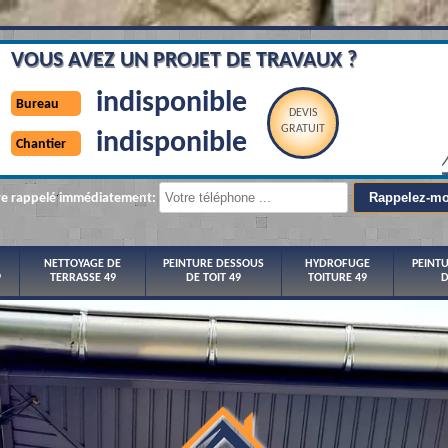
VOUS AVEZ UN PROJET DE TRAVAUX ?
indisponible
Bureau
DEVIS
GRATUIT
indisponible
Chantier
re rappelé immédiatement:
NETTOYAGE DE
PEINTURE DESSOUS
HYDROFUGE
PEINT
9
TERRASSE 49
DE TOIT 49
TOITURE 49
D