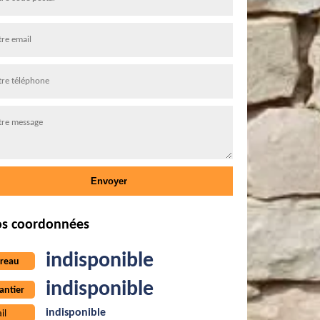
s coordonnées
indisponible
reau
indisponible
antier
indisponible
il