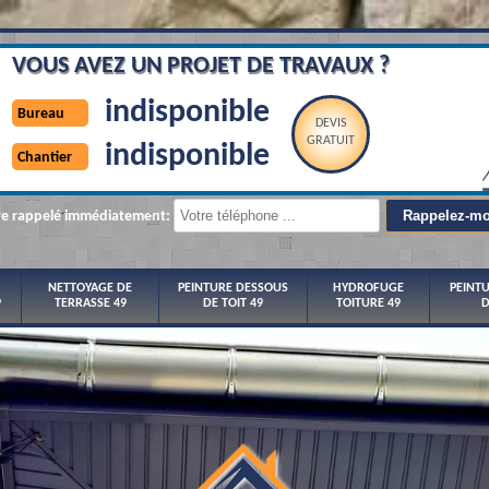
VOUS AVEZ UN PROJET DE TRAVAUX ?
indisponible
Bureau
DEVIS
GRATUIT
indisponible
Chantier
re rappelé immédiatement:
NETTOYAGE DE
PEINTURE DESSOUS
HYDROFUGE
PEINT
9
TERRASSE 49
DE TOIT 49
TOITURE 49
D