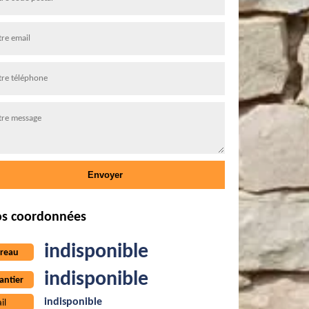
s coordonnées
indisponible
reau
indisponible
antier
indisponible
il