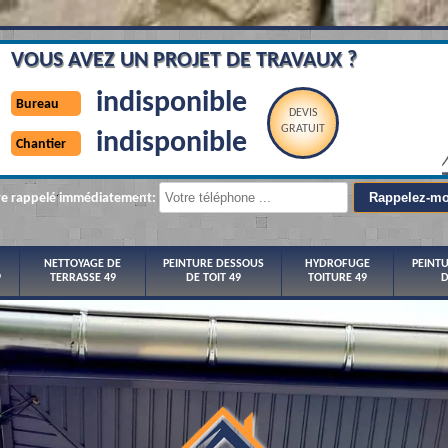
VOUS AVEZ UN PROJET DE TRAVAUX ?
indisponible
Bureau
DEVIS
GRATUIT
indisponible
Chantier
re rappelé immédiatement:
NETTOYAGE DE
PEINTURE DESSOUS
HYDROFUGE
PEINT
9
TERRASSE 49
DE TOIT 49
TOITURE 49
D