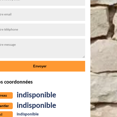
s coordonnées
indisponible
reau
indisponible
antier
indisponible
il