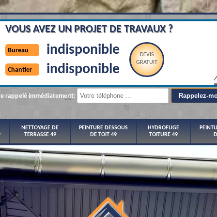
VOUS AVEZ UN PROJET DE TRAVAUX ?
indisponible
Bureau
DEVIS
GRATUIT
indisponible
Chantier
re rappelé immédiatement:
NETTOYAGE DE
PEINTURE DESSOUS
HYDROFUGE
PEINT
9
TERRASSE 49
DE TOIT 49
TOITURE 49
D