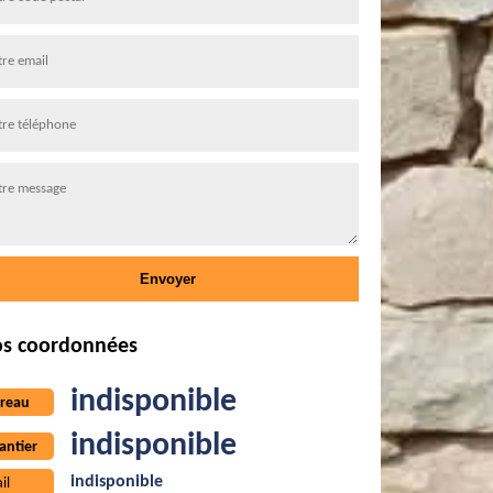
s coordonnées
indisponible
reau
indisponible
antier
indisponible
il