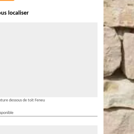
us localiser
nture dessous de toit Feneu
isponible