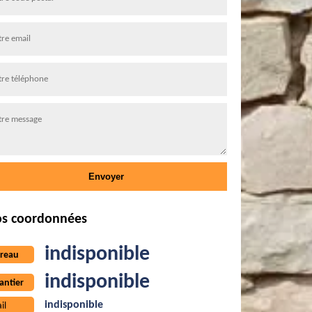
s coordonnées
indisponible
reau
indisponible
antier
indisponible
il