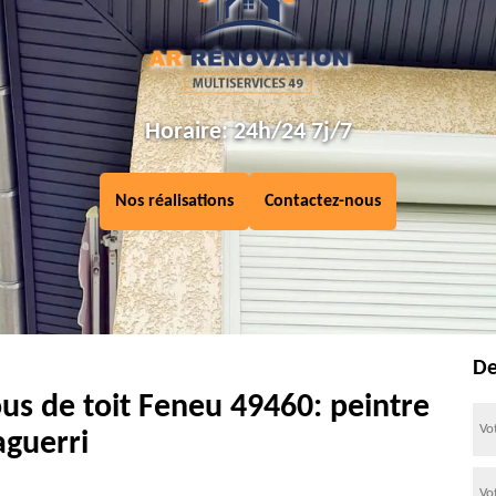
Horaire: 24h/24 7j/7
Nos réalisations
Contactez-nous
De
us de toit Feneu 49460: peintre
aguerri