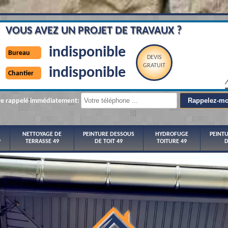
VOUS AVEZ UN PROJET DE TRAVAUX ?
indisponible
Bureau
DEVIS
GRATUIT
indisponible
Chantier
re rappelé immédiatement:
NETTOYAGE DE
PEINTURE DESSOUS
HYDROFUGE
PEINT
9
TERRASSE 49
DE TOIT 49
TOITURE 49
D