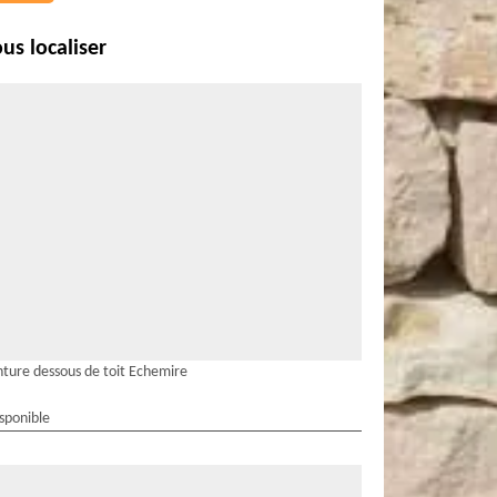
us localiser
nture dessous de toit Echemire
isponible