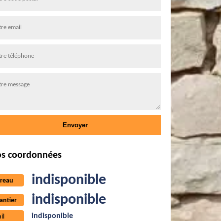
s coordonnées
indisponible
reau
indisponible
antier
indisponible
il