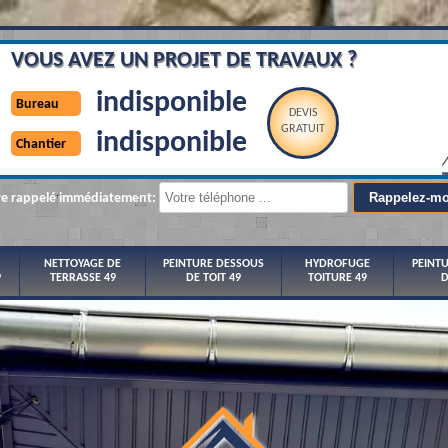
VOUS AVEZ UN PROJET DE TRAVAUX ?
indisponible
Bureau
DEVIS
GRATUIT
indisponible
Chantier
re rappelé immédiatement:
NETTOYAGE DE
PEINTURE DESSOUS
HYDROFUGE
PEINT
9
TERRASSE 49
DE TOIT 49
TOITURE 49
D