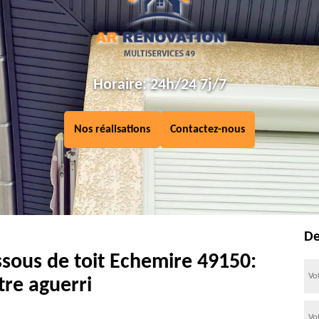
Horaire: 24h/24 7j/7
Nos réalisations
Contactez-nous
De
ssous de toit Echemire 49150:
tre aguerri