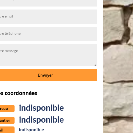
s coordonnées
indisponible
reau
indisponible
antier
indisponible
il