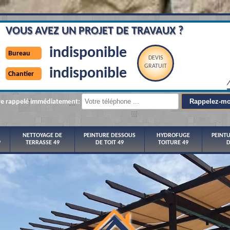
VOUS AVEZ UN PROJET DE TRAVAUX ?
indisponible
Bureau
DEVIS
GRATUIT
indisponible
Chantier
re rappelé immédiatement:
NETTOYAGE DE
PEINTURE DESSOUS
HYDROFUGE
PEINT
9
TERRASSE 49
DE TOIT 49
TOITURE 49
D