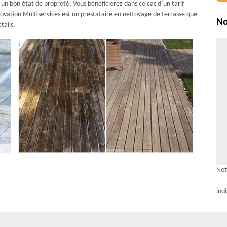
un bon état de propreté. Vous bénéficierez dans ce cas d’un tarif
novation Multiservices est un prestataire en nettoyage de terrasse que
No
tails.
Net
ind
à l’entreprise AR Rénovation Multiservices
e en main le nettoyage de votre terrasse à Yzernay, vous pouvez
. Notre équipe est à votre entière disposition pour vous offrir une