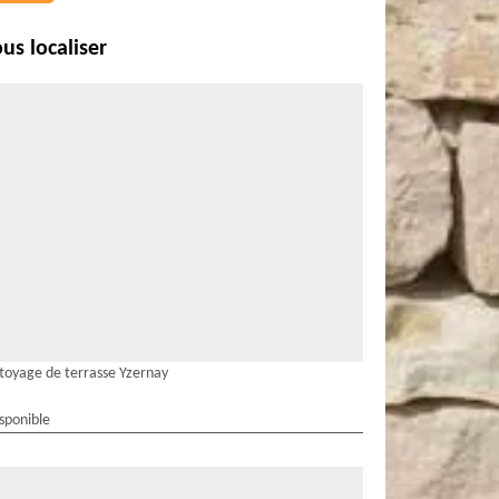
us localiser
toyage de terrasse Yzernay
isponible