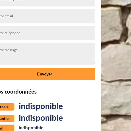
s coordonnées
indisponible
reau
indisponible
antier
indisponible
il