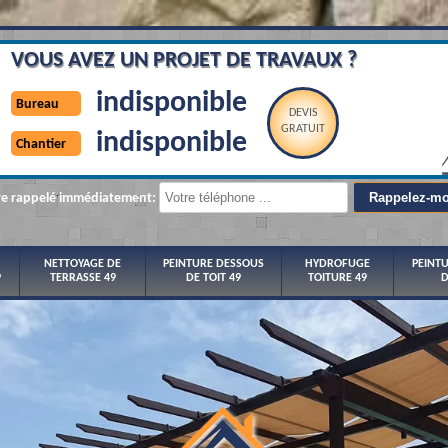
VOUS AVEZ UN PROJET DE TRAVAUX ?
indisponible
Bureau
DEVIS
GRATUIT
indisponible
Chantier
re rappelé immédiatement:
NETTOYAGE DE
PEINTURE DESSOUS
HYDROFUGE
PEINT
9
TERRASSE 49
DE TOIT 49
TOITURE 49
D