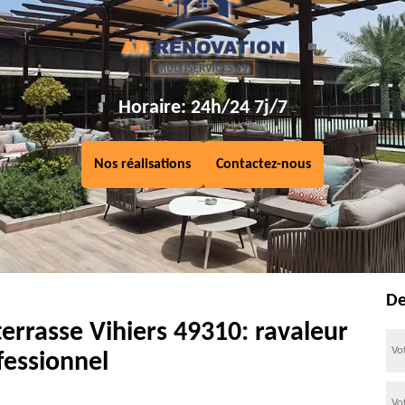
Horaire: 24h/24 7j/7
Nos réalisations
Contactez-nous
De
errasse Vihiers 49310: ravaleur
fessionnel