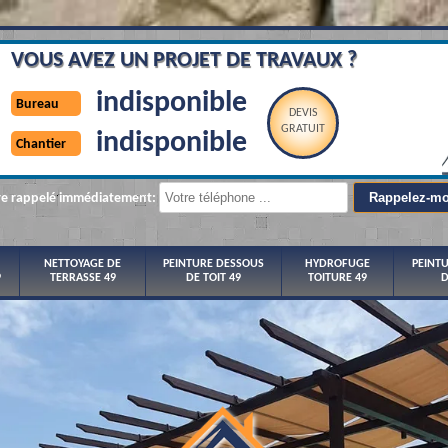
VOUS AVEZ UN PROJET DE TRAVAUX ?
indisponible
Bureau
DEVIS
GRATUIT
indisponible
Chantier
re rappelé immédiatement:
NETTOYAGE DE
PEINTURE DESSOUS
HYDROFUGE
PEINT
9
TERRASSE 49
DE TOIT 49
TOITURE 49
D