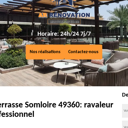
Horaire: 24h/24 7j/7
Nos réalisations
Contactez-nous
De
errasse Somloire 49360: ravaleur
fessionnel