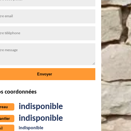
s coordonnées
indisponible
reau
indisponible
antier
indisponible
il