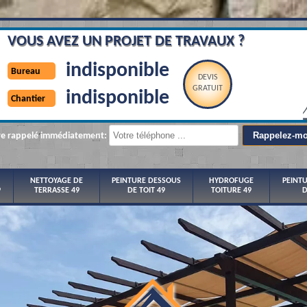
VOUS AVEZ UN PROJET DE TRAVAUX ?
indisponible
Bureau
DEVIS
GRATUIT
indisponible
Chantier
re rappelé immédiatement:
NETTOYAGE DE
PEINTURE DESSOUS
HYDROFUGE
PEINT
9
TERRASSE 49
DE TOIT 49
TOITURE 49
D