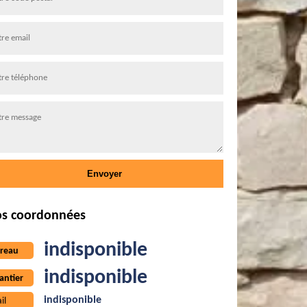
s coordonnées
indisponible
reau
indisponible
antier
indisponible
il