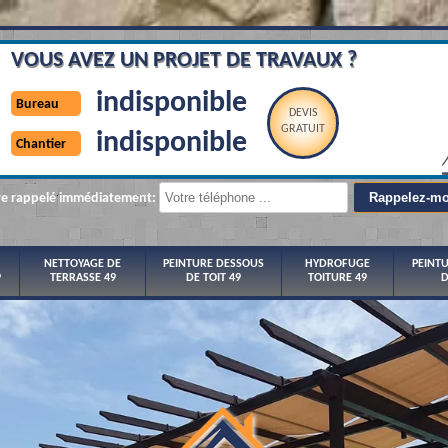
VOUS AVEZ UN PROJET DE TRAVAUX ?
indisponible
Bureau
DEVIS
GRATUIT
indisponible
Chantier
re rappelé immédiatement:
NETTOYAGE DE
PEINTURE DESSOUS
HYDROFUGE
PEINT
9
TERRASSE 49
DE TOIT 49
TOITURE 49
D