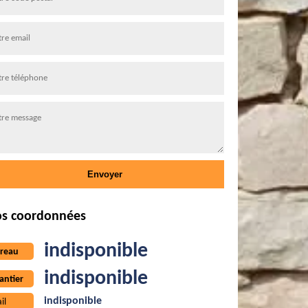
s coordonnées
indisponible
reau
indisponible
antier
indisponible
il