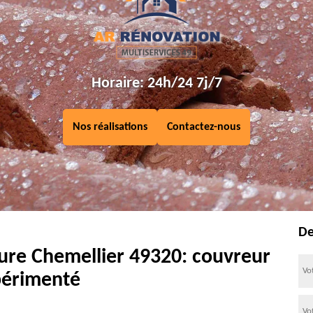
Horaire: 24h/24 7j/7
Nos réalisations
Contactez-nous
De
ture Chemellier 49320: couvreur
érimenté