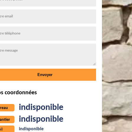
s coordonnées
indisponible
reau
indisponible
antier
indisponible
il