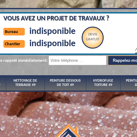
VOUS AVEZ UN PROJET DE TRAVAUX ?
indisponible
Bureau
DEVIS
GRATUIT
indisponible
Chantier
re rappelé immédiatement:
NETTOYAGE DE
PEINTURE DESSOUS
HYDROFUGE
PEINT
9
TERRASSE 49
DE TOIT 49
TOITURE 49
D