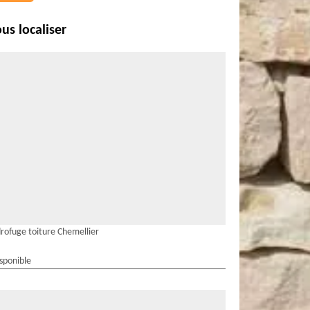
us localiser
rofuge toiture Chemellier
isponible